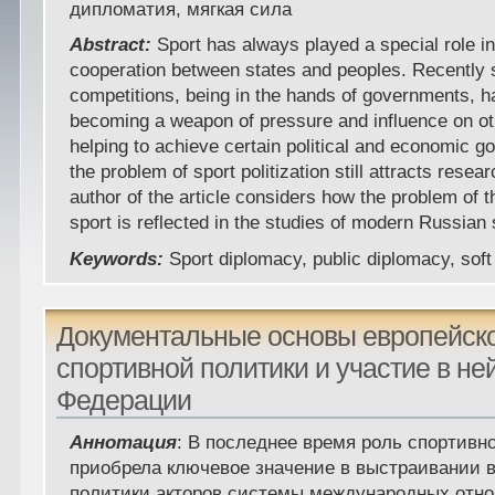
дипломатия, мягкая сила
Abstract:
Sport has always played a special role in
cooperation between states and peoples. Recently 
competitions, being in the hands of governments, h
becoming a weapon of pressure and influence on ot
helping to achieve certain political and economic go
the problem of sport politization still attracts resea
author of the article considers how the problem of th
sport is reflected in the studies of modern Russian 
Keywords:
Sport diplomacy,
public diplomacy, sof
Документальные основы европейск
спортивной политики и участие в не
Федерации
Аннотация
: В последнее время роль спортив
приобрела ключевое значение в выстраивании 
политики акторов системы международных отн