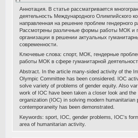
Аннотация
. В статье рассматривается многогра
деятельность Международного Олимпийского ко
направленная на решение проблем гендерного р
Рассмотрены различные формы работы МОК и п
организации в решении актуальных гуманитарн
современности.
Ключевые слова:
спорт, МОК, гендерные пробл
работы МОК в сфере гуманитарной деятельност
Abstract.
In the article many-sided activity of the In
Olympic Committee has been considered. IOC activi
solve variety of problems of gender equity. Also var
work of IOC have been taken a closer look and the r
organization (IOC) in solving modern humanitarian 
contemporaneity has been demonstrated.
Keywords:
sport, IOC, gender problems, IOC’s form
area of humanitarian activity.