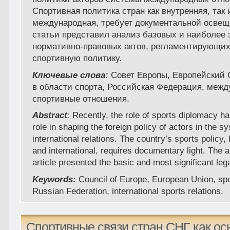
Спортивная политика стран как внутренняя, так 
международная, требует документальной освещ
статьи представил анализ базовых и наиболее
нормативно-правовых актов, регламентирующи
спортивную политику.
Ключевые слова:
Совет Европы, Европейский 
в области спорта, Российская Федерация, меж
спортивные отношения.
Abstract
:
Recently, the role of sports diplomacy h
role in shaping the foreign policy of actors in the s
international relations. The country’s sports policy
and international, requires documentary light. The a
article presented the basic and most significant lega
Keywords:
Council of Europe, European Union, spo
Russian Federation, international sports relations.
Спортивные связи стран СНГ как ос