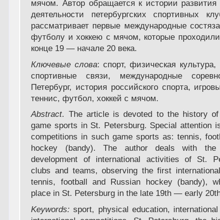
мячом. Автор обращается к истории развития
деятельности петербургских спортивных кл
рассматривает первые международные состяза
футболу и хоккею с мячом, которые проходили
конце 19 — начале 20 века.
Ключевые слова
: cпорт, физическая культура
спортивные связи, международные соревно
Петербург, история российского спорта, игров
теннис, футбол, хоккей с мячом.
Abstract
. The article is devoted to the history of
game sports in St. Petersburg. Special attention is
competitions in such game sports as: tennis, foo
hockey (bandy). The author deals with the 
development of international activities of St. P
clubs and teams, observing the first internationa
tennis, football and Russian hockey (bandy), 
place in St. Petersburg in the late 19th — early 20t
Keywords:
sport, physical education, international 