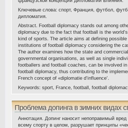
французской концепции дипломатии влияния.
Ключевые слова
: спорт, Франция, футбол, фут
дипломатия.
Abstract
. Football diplomacy stands out among othe
diplomacy due to the fact that football is the world’
kind of sports. The article aims at defining possibl
institutions of football diplomacy considering the c
The author examines how the state and commercial
governmental organisations, as well as single indivi
footballers and football coaches, can be involved in
football diplomacy, thus contributing to the impleme
French concept of «diplomatie d’influence’.
Keywords
: sport, France, football, football diplomac
Проблема допинга в зимних видах с
Аннотация.
Допинг наносит непоправимый вред
всему спорту в целом, разрушает принципы «че