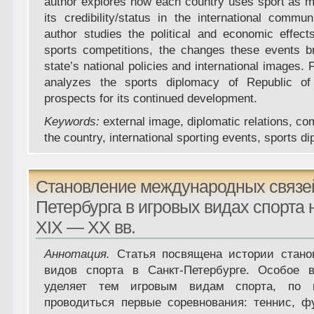
author explores how each country uses sport as 
its credibility/status in the international commu
author studies the political and economic effects
sports competitions, the changes these events br
state’s national policies and international images. F
analyzes the sports diplomacy of Republic o
prospects for its continued development.
Keywords:
external image, diplomatic relations, co
the country, international sporting events, sports d
Становление международных связей
Петербурга в игровых видах спорта 
XIX — XX вв.
Аннотация.
Статья посвящена истории стано
видов спорта в Санкт-Петербурге. Особое 
уделяет тем игровым видам спорта, по 
проводиться первые соревнования: теннис, ф