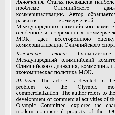
Аннотация.
Статья посвящена наиболе
проблеме Олимпийского дв
коммерциализации. Автор обращаетс
развития коммерческой дея
Международного олимпийского комитет
особенности современных коммерчес
МОК, дает всестороннюю оценку
коммерциализации Олимпийского спорт
Ключевые слова
: Олимпийское
Международный олимпийский комите
Олимпийского движения, коммерциализ
экономическая политика МОК.
Abstract
. The article is devoted to th
problem of the Olympic m
commercialization. The author refers to the
development of commercial activities of th
Olympic Committee, explores the chara
modern commercial projects of the IO