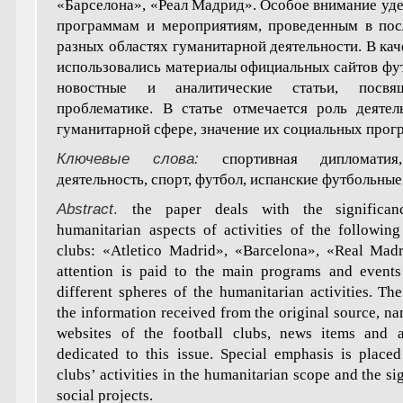
«Барселона», «Реал Мадрид». Особое внимание уд
программам и мероприятиям, проведенным в пос
разных областях гуманитарной деятельности. В кач
использовались материалы официальных сайтов фу
новостные и аналитические статьи, посвя
проблематике. В статье отмечается роль деятел
гуманитарной сфере, значение их социальных прог
Ключевые слова:
спортивная дипломатия
деятельность, спорт, футбол, испанские футбольные
Abstract
.
the paper deals with the significa
humanitarian aspects of activities of the following
clubs: «Atletico Madrid», «Barcelona», «Real Madr
attention is paid to the main programs and events
different spheres of the humanitarian activities. T
the information received from the original source, na
websites of the football clubs, news items and an
dedicated to this issue. Special emphasis is placed
clubs’ activities in the humanitarian scope and the si
social projects.