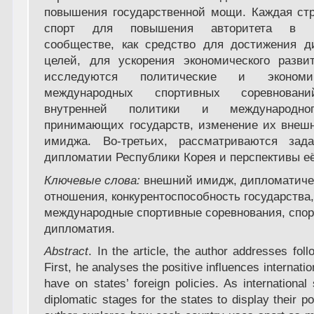
повышения государственной мощи. Каждая стр
спорт для повышения авторитета в м
сообществе, как средство для достижения д
целей, для ускорения экономического развит
исследуются политические и экономи
международных спортивных соревновани
внутренней политики и международно
принимающих государств, изменение их внешн
имиджа. Во-третьих, рассматриваются зад
дипломатии Республики Корея и перспективы её
Ключевые слова:
внешний имидж, дипломатиче
отношения, конкурентоспособность государства
международные спортивные соревнования, спо
дипломатия.
Abstract
. In the article, the author addresses foll
First, he analyses the positive influences internati
have on states’ foreign policies. As international
diplomatic stages for the states to display their p