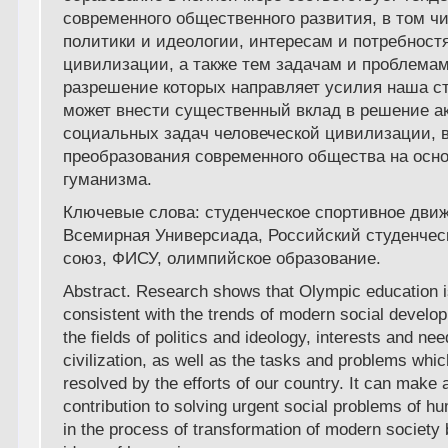
современного общественного развития, в том ч
политики и идеологии, интересам и потребнос
цивилизации, а также тем задачам и проблемам
разрешение которых направляет усилия наша с
может внести существенный вклад в решение а
социальных задач человеческой цивилизации, 
преобразования современного общества на осн
гуманизма.
Ключевые слова:
студенческое спортивное дви
Всемирная Универсиада, Российский студенчес
союз, ФИСУ, олимпийское образование.
Abstract.
Research shows that Olympic education is
consistent with the trends of modern social develop
the fields of politics and ideology, interests and n
civilization, as well as the tasks and problems whi
resolved by the efforts of our country. It can make a
contribution to solving urgent social problems of hu
in the process of transformation of modern society