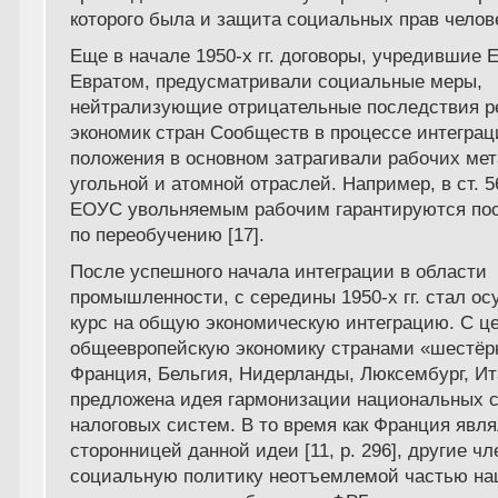
которого была и защита социальных прав челов
Еще в начале 1950-х гг. договоры, учредившие
Евратом, предусматривали социальные меры,
нейтрализующие отрицательные последствия р
экономик стран Сообществ в процессе интеграц
положения в основном затрагивали рабочих мет
угольной и атомной отраслей. Например, в ст. 5
ЕОУС увольняемым рабочим гарантируются пос
по переобучению [17].
После успешного начала интеграции в области
промышленности, с середины 1950-х гг. стал о
курс на общую экономическую интеграцию. С ц
общеевропейскую экономику странами «шестёрк
Франция, Бельгия, Нидерланды, Люксембург, И
предложена идея гармонизации национальных 
налоговых систем. В то время как Франция явл
сторонницей данной идеи [11, р. 296], другие ч
социальную политику неотъемлемой частью на