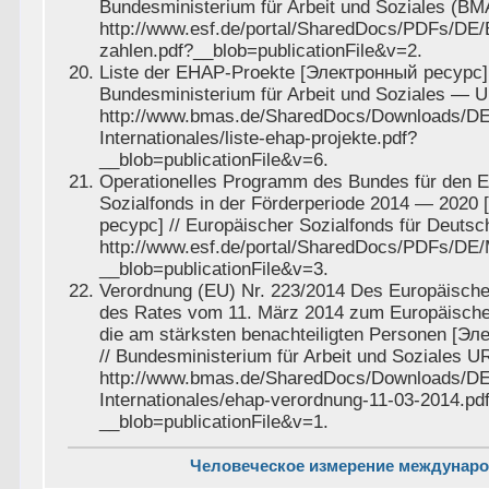
Bundesministerium für Arbeit und Soziales (BM
http://www.esf.de/portal/SharedDocs/PDFs/DE/B
zahlen.pdf?__blob=publicationFile&v=2.
Liste der EHAP-Proekte [Электронный ресурс] 
Bundesministerium für Arbeit und Soziales — 
http://www.bmas.de/SharedDocs/Downloads/D
Internationales/liste-ehap-projekte.pdf?
__blob=publicationFile&v=6.
Operationelles Programm des Bundes für den 
Sozialfonds in der Förderperiode 2014 — 2020
ресурс] // Europäischer Sozialfonds für Deuts
http://www.esf.de/portal/SharedDocs/PDFs/DE
__blob=publicationFile&v=3.
Verordnung (EU) Nr. 223/2014 Des Europäisch
des Rates vom 11. März 2014 zum Europäischen
die am stärksten benachteiligten Personen [Э
// Bundesministerium für Arbeit und Soziales U
http://www.bmas.de/SharedDocs/Downloads/D
Internationales/ehap-verordnung-11-03-2014.pd
__blob=publicationFile&v=1.
Человеческое измерение междунар