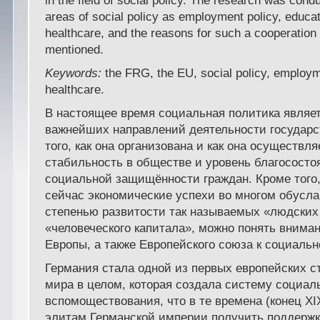
in the field of social policy. The research was cond
areas of social policy as employment policy, educa
healthcare, and the reasons for such a cooperation
mentioned.
Keywords:
the FRG, the EU, social policy, employm
healthcare.
В настоящее время социальная политика являе
важнейших направлений деятельности государств
того, как она организована и как она осуществля
стабильность в обществе и уровень благососто
социальной защищённости граждан. Кроме того,
сейчас экономические успехи во многом обусл
степенью развитости так называемых «людских
«человеческого капитала», можно понять внима
Европы, а также Европейского союза к социальн
Германия стала одной из первых европейских с
мира в целом, которая создала систему социал
вспомоществования, что в те времена (конец XI
элитам Германской империи получить поддерж