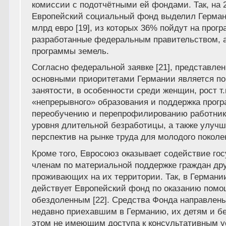
комиссии с подотчётными ей фондами. Так, на 2
Европейский социальный фонд выделил Германи
млрд евро [19], из которых 36% пойдут на прог
разработанные федеральным правительством, 
программы земель.
Согласно федеральной заявке [21], представлен
основными приоритетами Германии является п
занятости, в особенности среди женщин, рост т.
«непрерывного» образования и поддержка прогр
переобучению и перепрофилированию работник
уровня длительной безработицы, а также улуч
перспектив на рынке труда для молодого поколе
Кроме того, Евросоюз оказывает содействие го
членам по материальной поддержке граждан дру
проживающих на их территории. Так, в Германии 
действует Европейский фонд по оказанию пом
обездоленным [22]. Средства Фонда направлен
недавно приехавшим в Германию, их детям и б
этом не имеющим доступа к консультативным у