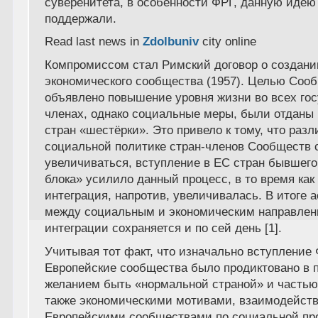
суверенитета, в особенности ФРГ, данную идею
поддержали.
Read last news in
Zdolbuniv
city online
Компромиссом стал Римский договор о создани
экономического сообщества
(1957). Целью Соо
объявлено повышение уровня жизни во всех гос
членах, однако социальные меры, были отданы
стран «шестёрки». Это привело к тому, что разл
социальной политике стран-членов Сообществ 
увеличиваться, вступление в ЕС стран бывшего
блока» усилило данный процесс, в то время как
интеграция, напротив, увеличивалась. В итоге 
между социальным и экономическим направле
интеграции сохраняется и по сей день [1].
Учитывая тот факт, что изначально вступление
Европейские сообщества было продиктовано в 
желанием быть «нормальной страной» и частью
также экономическими мотивами, взаимодейств
Европейскими сообществами по социальной пр