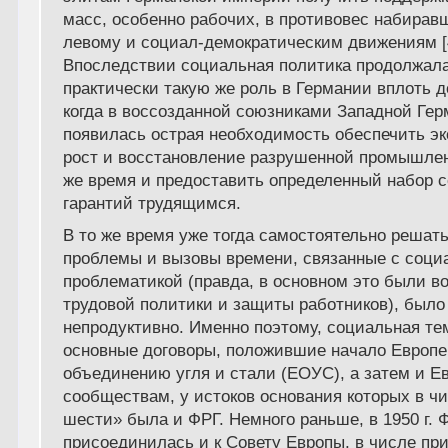
масс, особенно рабочих, в противовес набира
левому и социал-демократическим движениям [
Впоследствии социальная политика продолжал
практически такую же роль в Германии вплоть до 
когда в воссозданной союзниками Западной Гер
появилась острая необходимость обеспечить э
рост и восстановление разрушенной промышленн
же время и предоставить определенный набор 
гарантий трудящимся.
В то же время уже тогда самостоятельно решат
проблемы и вызовы времени, связанные с соци
проблематикой (правда, в основном это были в
трудовой политики и защиты работников), было
непродуктивно. Именно поэтому, социальная те
основные договоры, положившие начало Европ
объединению угля и стали (ЕОУС), а затем и Е
сообществам, у истоков основания которых в ч
шести» была и ФРГ. Немного раньше, в 1950 г. 
присоединилась и к Совету Европы, в числе пр