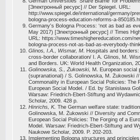
German Universities ‘Share Blame’ for Problem
[Электронный ресурс] // Der Spiegel. URL:
http://www.spiegel.de/international/germany/pr
bologna-process-education-reforms-a-850185.h
Germany’s Bologna Process: ‘not as bad as eve
May 2017) [Электронный ресурс] // Times High
URL: https://www.timeshighereducation.com/n
bologna-process-not-as-bad-as-everybody-thin
Glinos, I.A., Wismar, M
. Hospitals and borders:
cross-border collaboration/ I. A. Glinos, M. Wis
and Borders. UK: World Health Organization, 20
Golinowska, S., Żukowski,
M. European social 
(supranational) / S. Golinowska, M. Żukowski //
Commonality in European Social Policies: The F
European Social Model. / Ed. by Stanisława Go
Warsaw: Friedrich-Ebert-Stiftung and Wydawn
Scholar, 2009. 428 p.
Hinrichs, K.
The German welfare state: traditio
Golinowska, M. Żukowski // Diversity and Comm
European Social Policies: The Forging of a Eur
Model. Warsaw: Friedrich-Ebert-Stiftung and 
Naukowe Scholar, 2009. P. 202-203.
Implementing Bologna structures and principle