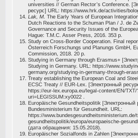
universities // German Rector’s Conference. [
ресурс]
URL: https://www.hrk.de/activities/bol
Lak, M.
The Early Years of European Integrat
Dutch Reactions to the Schuman Plan / J. de Z
Governance and Security Issues of the Europe
Hague: T.M.C. Asser Press, 2016. 353 p.
Study on Cross-Border Cooperation. Final repor
Österreich Forschungs und Planungs GmbH, E
Commission, 2018. 20 р.
Studying in Germany through Erasmus+ [Элект
Studying in Germany. URL: https://www.studyin
germany.org/studying-in-germany-through-eras
Treaty establishing the European Coal and Ste
ECSC Treaty // EUR-Lex.
[Электронный ресур
https://eur-lex.europa.eu/legal-content/EN/TXT/
uri=LEGISSUM:xy0022
.
Europäische Gesundheitspolitik [Электронный р
Bundesministerium für Gesundheit. URL:
https://www.bundesgesundheitsministerium.de/t
gesundheitspolitik/europa/europaeische-gesundh
(
дата обращения:
15.05.2018).
Europäischer Sozialfonds in Zahlen [Электронн