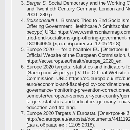
Berger S.
Social Democracy and the Working Cl
and Twentieth Century Germany. London and N
2000. 280 p.
Boissoneault L
. Bismark Tried to End Socialis
Offering Government Healthcare // Smithsonia
ресурс]
URL: https://www.smithsonianmag.com/
tried-end-socialisms-grip-offering-government-h
180964064/
(дата обращения: 12.05.2018).
Europe 2020 — for a healthier EU [Электронны
Official Website of the European Commission. 
https://ec.europa.eu/health/europe_2020_en.
Europe 2020 targets: statistics and indicators 
[Электронный ресурс] // The Official Website 
Commission. URL: https://ec.europa.eu/info/b
euro/economic-and-fiscal-policy-coordination/
governance-monitoring-prevention-correction/e
semester/european-semester-your-country/ger
targets-statistics-and-indicators-germany_en#e
education-and-training.
Europe 2020 Targets // Eurostat. [Электронный
http://ec.europa.eu/eurostat/documents/44111
(дата обращения: 12.05.2018).