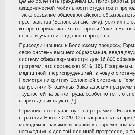
целью облегчить гражданам ЕС поиск работы, р
академической мобильности студентов и препод
также создание общеевропейского образователь
пространства (Болонская система), усилия по 
которого прилагаются со стороны Совета Европ
союза и участников данного процесса.
Присоединившись к Болонскому процессу, Гер
свою систему высшего образования, введя дву
систему «бакалавр-магистр» для 16 800 образо
программ, что составляет 91% [16]. Программы,
медициной и юриспруденцией, в новую систему
Несмотря на критику Болонской системы в Герма
выпускники 3-годичных бакалаврских программ
трудностей на рынке труда, особенно те, кто с
в прикладных науках [9].
Германия также участвует в программе «Erasmu
стратегии Europe-2020. Она направлена на прио
молодежью навыков и знаний в современном ми
необходимых для той или иной профессии, а та