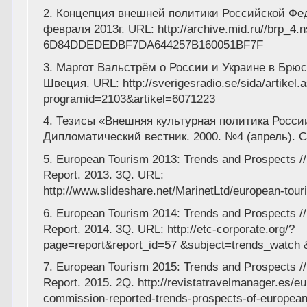
2. Концепция внешней политики Российской Фе
февраля 2013г. URL: http://archive.mid.ru//brp_4.n
6D84DDEDEDBF7DA644257B160051BF7F
3. Маргот Вальстрём о России и Украине в Брю
Швеция. URL: http://sverigesradio.se/sida/artikel.
programid=2103&artikel=6071223
4. Тезисы «Внешняя культурная политика России
Дипломатический вестник. 2000. №4 (апрель). С
5. European Tourism 2013: Trends and Prospects //
Report. 2013. 3Q. URL:
http://www.slideshare.net/MarinetLtd/european-tou
6. European Tourism 2014: Trends and Prospects //
Report. 2014. 3Q. URL: http://etc-corporate.org/?
page=report&report_id=57 &subject=trends_watch
7. European Tourism 2015: Trends and Prospects //
Report. 2015. 2Q. http://revistatravelmanager.es/eu
commission-reported-trends-prospects-of-european