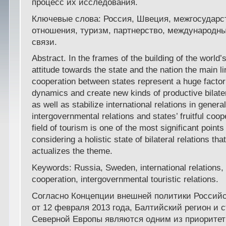
процесс их исследования.
Ключевые слова: Россия, Швеция, межгосударс
отношения, туризм, партнерство, международны
связи.
Abstract. In the frames of the building of the world’
attitude towards the state and the nation the main li
cooperation between states represent a huge factor 
dynamics and create new kinds of productive bilater
as well as stabilize international relations in genera
intergovernmental relations and states’ fruitful coop
field of tourism is one of the most significant points
considering a holistic state of bilateral relations th
actualizes the theme.
Keywords: Russia, Sweden, international relations,
cooperation, intergovernmental touristic relations.
Согласно Концепции внешней политики Россий
от 12 февраля 2013 года, Балтийский регион и 
Северной Европы являются одним из приорите