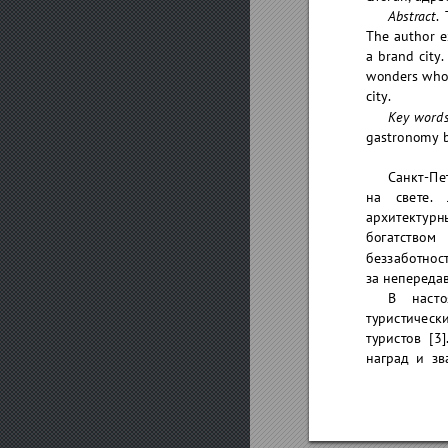
.
Abstract
The
author
e
a
b
rand
c
ity.
wonderswho
city.
Key
word
gastronomyb
Санкт-Пе
на
свете.
архитектурн
богатством
беззаботнос
занепереда
В
наст
туристическ
туристов
[3]
наград
и
зв