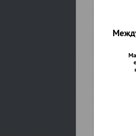
Между
Ма