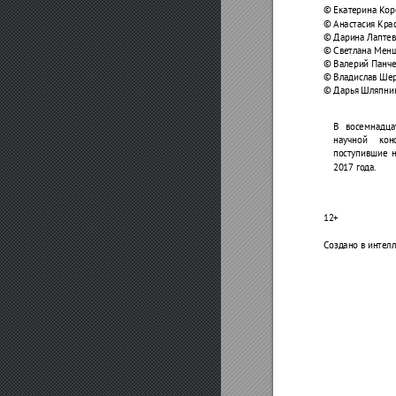
©ЕкатеринаКор
©АнастасияКра
©ДаринаЛаптев
©СветланаМенщ
©ВалерийПанче
©ВладиславШер
©ДарьяШляпник
В
восемнадца
научной
кон
поступившие
н
2017года.
12+
Создановинтелл