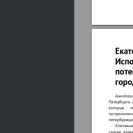
Екат
Испо
поте
горо
Аннотац
Петербурга.
которые
м
гастрономич
петербуржце
Ключевые
слоган,адре