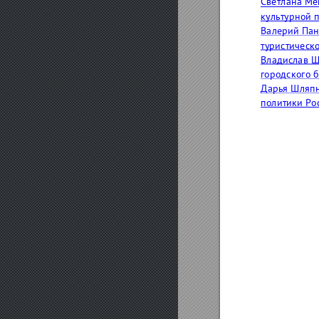
СветланаМе
культурной
ВалерийПан
туристическ
ВладиславШ
городского
ДарьяШляпн
политикиРо