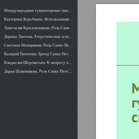
Международные гуманитарные связи. Том XVIII
Екатерина Коробкина. Использование культурного потенциала Санкт-Петербурга для городского брендинга
Анастасия Красильникова. Роль Санкт-Петербурга в реализации внешней культурной политики Российской Федерации на примере музейного сотрудничества
Дарина Лаптева. Теоретические аспекты проблемы имиджа государства
Светлана Менщикова. Роль Санкт-Петербурга в реализации внешней культурной политики России в сфере образования
Валерий Панченко. Бренд Санкт-Петербурга как фактор развития туристического потенциала города
Владислав Шереметьев. К вопросу использования европейского опыта городского брендинга для Санкт-Петербурга
Дарья Шляпникова. Роль Санкт-Петербурга в реализации внешней культурной политики России: взаимодействие с городами-побратимами стран СНГ