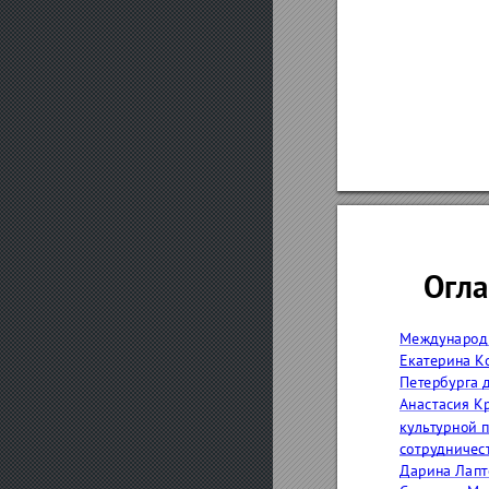
Огла
Международн
ЕкатеринаК
Петербурга
АнастасияК
культурной
сотрудничес
ДаринаЛапт